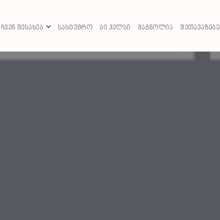
ᲩᲕᲔᲜ ᲨᲔᲡᲐᲮᲔᲑ
ᲡᲐᲡᲢᲣᲛᲠᲝ
ᲑᲘ ᲰᲔᲚᲡᲘ
ᲛᲐᲒᲜᲝᲚᲘᲐ
ᲨᲔᲗᲐᲕᲐᲖᲔᲑᲔ