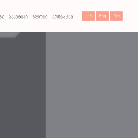
Ქარ
Eng
Рус
ᲑᲘ
ᲞᲐᲙᲔᲢᲔᲑᲘ
ᲑᲚᲝᲒᲘ
ᲙᲝᲜᲢᲐᲥᲢᲘ